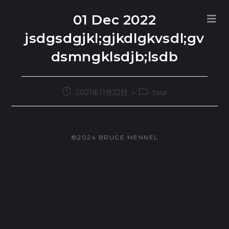
コ
01 Dec 2022
ン
jsdgsdgjkl;gjkdlgkvsdl;gv
テ
dsmngklsdjb;lsdb
ン
ツ
へ
投
投
2021年11月22日
tour
ス
稿
稿
キ
公
カ
ッ
開
テ
プ
日:
ゴ
©2024 BRUCE MENNEL
リ
ー: